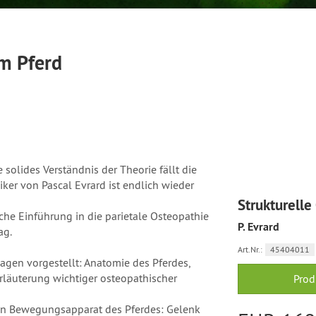
im Pferd
solides Verständnis der Theorie fällt die
er von Pascal Evrard ist endlich wieder
Strukturelle
he Einführung in die parietale Osteopathie
P. Evrard
ag.
Art.Nr.:
45404011
agen vorgestellt: Anatomie des Pferdes,
rläuterung wichtiger osteopathischer
Prod
zen Bewegungsapparat des Pferdes: Gelenk