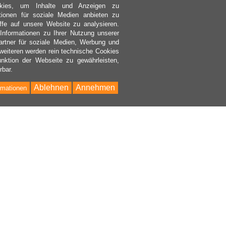
kies, um Inhalte und Anzeigen zu
ktionen für soziale Medien anbieten zu
ffe auf unsere Website zu analysieren.
nformationen zu Ihrer Nutzung unserer
rtner für soziale Medien, Werbung und
weiteren werden rein technische Cookies
nktion der Webseite zu gewährleisten,
rbar.
Ablehnen
Annehmen
rmationen
Bac
to
Top