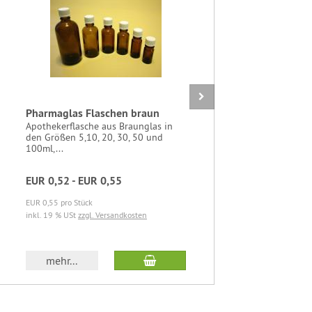
Pharmaglas Flaschen braun
Hängekart
unterweg
Apothekerflasche aus Braunglas in
den Größen 5,10, 20, 30, 50 und
praktischer
100ml,...
"SWING+" i
integrierte
EUR 0,52 - EUR 0,55
EUR 19,9
Sie sparen 1
EUR 0,55 pro Stück
inkl. 19 % USt
zzgl. Versandkosten
EUR 19,98 pr
inkl. 19 % U
In den Warenkorb
mehr...