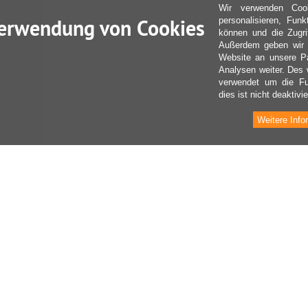
Wir verwenden Coo
erwendung von Cookies
personalisieren, Fun
können und die Zugri
Außerdem geben wir I
Website an unsere Pa
Analysen weiter. Des 
verwendet um die Fu
dies ist nicht deaktivie
Weitere Info