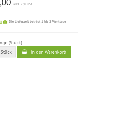
,00
inkl. 7 % USt
Die
Die Lieferzeit beträgt 1 bis 2 Werktage
Lieferzeit
beträgt
1
nge (Stück)
bis
2
In den Warenkorb
Stück
Werktage
%