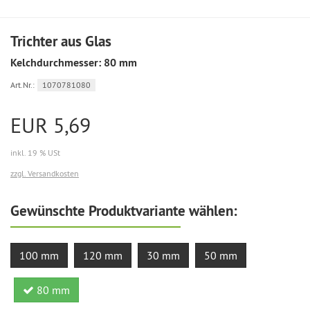
Trichter aus Glas
Kelchdurchmesser: 80 mm
Art.Nr.:
1070781080
EUR 5,69
inkl. 19 % USt
zzgl. Versandkosten
Gewünschte Produktvariante wählen:
100 mm
120 mm
30 mm
50 mm
80 mm