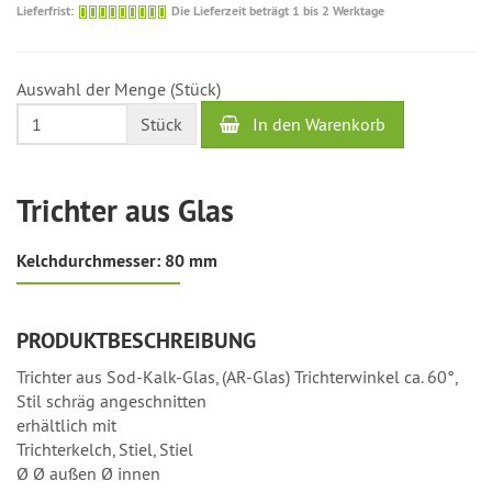
Die
Lieferfrist:
Die Lieferzeit beträgt 1 bis 2 Werktage
Lieferzeit
beträgt
1
Auswahl der Menge (Stück)
bis
2
In den Warenkorb
Stück
Werktage
Trichter aus Glas
Kelchdurchmesser: 80 mm
PRODUKTBESCHREIBUNG
Trichter aus Sod-Kalk-Glas, (AR-Glas) Trichterwinkel ca. 60°,
Stil schräg angeschnitten
erhältlich mit
Trichterkelch, Stiel, Stiel
Ø Ø außen Ø innen