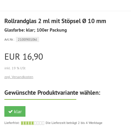
Rollrandglas 2 ml mit Stöpsel Ø 10 mm
Glasfarbe: klar; 100er Packung
Art.Nr.:
21009010kl
EUR 16,90
inkl. 19 % USt
zzgl. Versandkosten
Gewünschte Produktvariante wählen:
klar
Die
Lieferfrist:
Die Lieferzeit beträgt 2 bis 4 Werktage
Lieferzeit