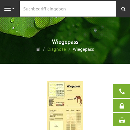
S
Navigation
Wiegepass
Startseite
Diagnose
Wiegepass