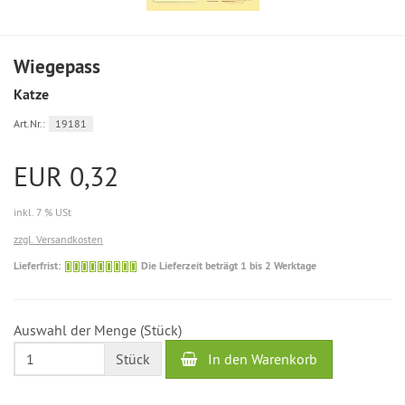
Wiegepass
Katze
Art.Nr.:
19181
EUR 0,32
inkl. 7 % USt
zzgl. Versandkosten
Die
Lieferfrist:
Die Lieferzeit beträgt 1 bis 2 Werktage
Lieferzeit
beträgt
1
Auswahl der Menge (Stück)
bis
2
In den Warenkorb
Stück
Werktage