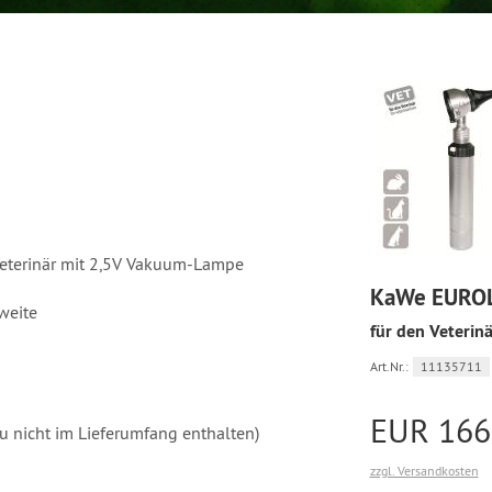
 Veterinär mit 2,5V Vakuum-Lampe
KaWe EUROL
weite
für den Veterinä
Art.Nr.:
11135711
EUR 166
ku nicht im Lieferumfang enthalten)
zzgl. Versandkosten