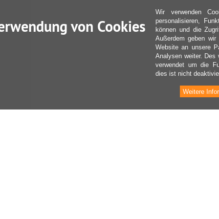
Wir verwenden Coo
erwendung von Cookies
personalisieren, Fun
können und die Zugri
Außerdem geben wir I
Website an unsere Pa
Analysen weiter. Des 
verwendet um die Fu
dies ist nicht deaktivie
Weitere Info