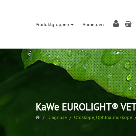
W
Produktgruppen
Anmelden
KaWe EUROLIGHT® VET
Startseite
Diagnose
Otoskope, Ophthalmoskope