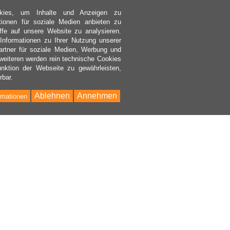
kies, um Inhalte und Anzeigen zu
ktionen für soziale Medien anbieten zu
ffe auf unsere Website zu analysieren.
nformationen zu Ihrer Nutzung unserer
rtner für soziale Medien, Werbung und
weiteren werden rein technische Cookies
nktion der Webseite zu gewährleisten,
rbar.
Ablehnen
Annehmen
rmationen
Bac
to
Top