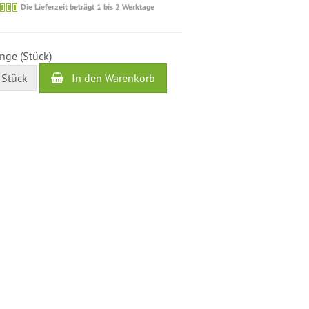
Die
Die Lieferzeit beträgt 1 bis 2 Werktage
Lieferzeit
beträgt
1
nge (Stück)
bis
2
In den Warenkorb
Stück
Werktage