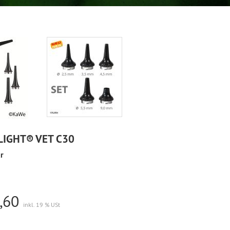
IGHT® VET C30
r
,60
inkl. 19 % USt