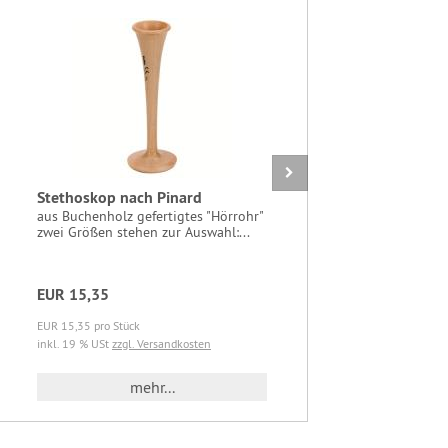
Stethoskop nach Pinard
Cistrosen
aus Buchenholz gefertigtes "Hörrohr"
Produkte au
zwei Größen stehen zur Auswahl:...
biologisch
29, Absatz 1
EUR 15,35
EUR 3,93
EUR 15,35 pro Stück
EUR 3,93 pro
inkl. 19 % USt
zzgl. Versandkosten
inkl. 19 % U
mehr...
mehr..