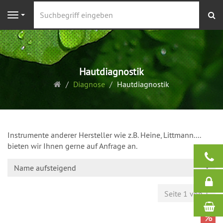
S
Navigation
Hautdiagnostik
Startseite
Diagnose
Hautdiagnostik
Instrumente anderer Hersteller wie z.B. Heine, Littmann....
bieten wir Ihnen gerne auf Anfrage an.
Name aufsteigend
Seite 1 von 1
%