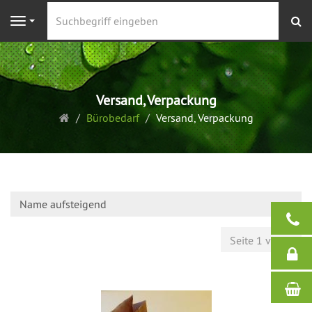
S
Navigation
Versand, Verpackung
Startseite
Bürobedarf
Versand, Verpackung
Name aufsteigend
Seite 1 von 1