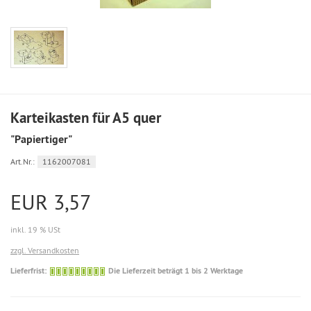
Karteikasten für A5 quer
"Papiertiger"
Art.Nr.:
1162007081
EUR 3,57
inkl. 19 % USt
zzgl. Versandkosten
Die
Lieferfrist:
Die Lieferzeit beträgt 1 bis 2 Werktage
Lieferzeit
beträgt
1