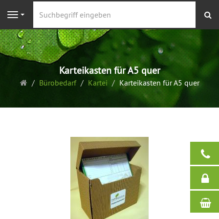
S
Navigation
Karteikasten für A5 quer
Startseite
Bürobedarf
Kartei
Karteikasten für A5 quer