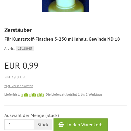
Zerstäuber
Für Kunststoff-Flaschen 5-250 ml Inhalt, Gewinde ND 18
Art.Nr.:
1518045
EUR 0,99
inkl. 19 % USt
zzgl. Versandkosten
Die
Lieferfrist:
Die Lieferzeit beträgt 1 bis 2 Werktage
Lieferzeit
beträgt
1
Auswahl der Menge (Stück)
bis
2
In den Warenkorb
Stück
Werktage